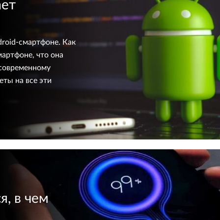
ает
droid-смартфоне. Как
мартфоне, что она
 современному
ты на все эти
, в чем