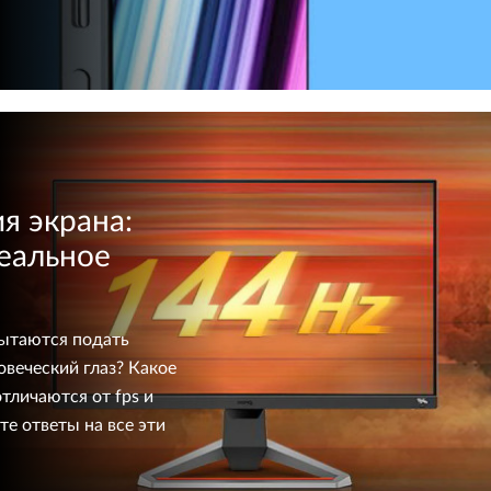
я экрана:
реальное
пытаются подать
веческий глаз? Какое
тличаются от fps и
е ответы на все эти