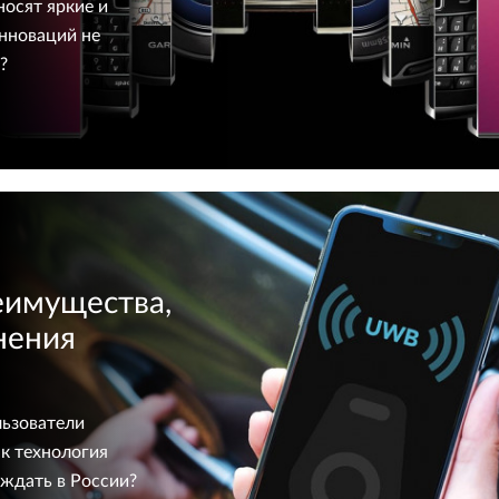
осят яркие и
нноваций не
?
еимущества,
нения
льзователи
к технология
 ждать в России?