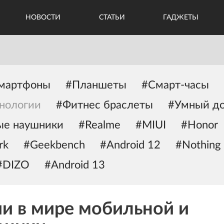
НОВОСТИ
СТАТЬИ
ГАДЖЕТЫ
мартфоны
#Планшеты
#Смарт-часы
нологии
#Фитнес браслеты
#Умный д
ые наушники
#Realme
#MIUI
#Honor
rk
#Geekbench
#Android 12
#Nothing
#DIZO
#Android 13
и в мире мобильной и