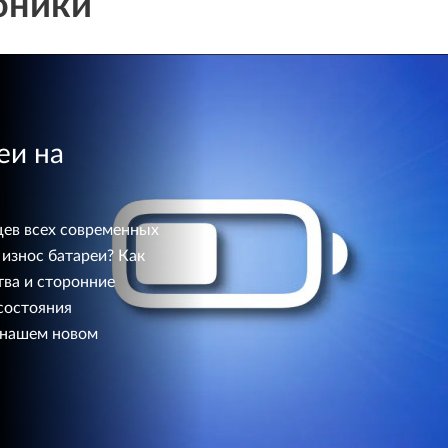
оники
еи на
цев всех современных
износ батареи? Как
тва и сторонние
состояния
 нашем новом