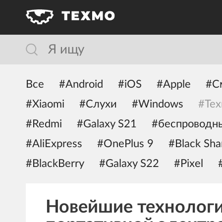
Все
#Android
#iOS
#Apple
#С
#Xiaomi
#Слухи
#Windows
#Тех
#Redmi
#Galaxy S21
#беспроводн
#AliExpress
#OnePlus 9
#Black Sha
#BlackBerry
#Galaxy S22
#Pixel
Новейшие технологи