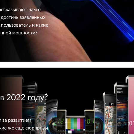
ассказывают нам о
 достичь заявленных
пользователь и какие
енной мощности?
в 2022 году?
 за развитием
акие же еще сюрпризы