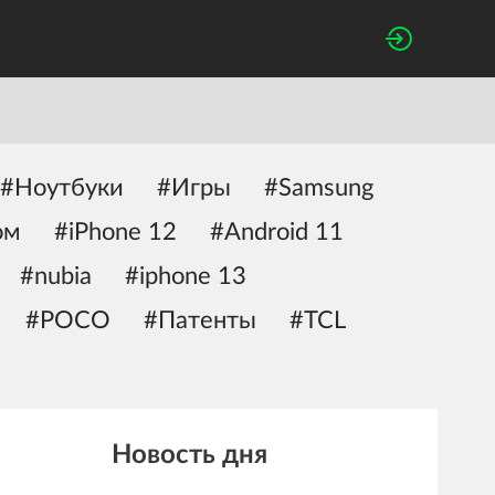
#Ноутбуки
#Игры
#Samsung
ом
#iPhone 12
#Android 11
#nubia
#iphone 13
#POCO
#Патенты
#TCL
Новость дня