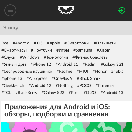
Все
#Android
#iOS
#Apple
#Смартфоны
#Планшеты
#Смарт-часы
#Ноутбуки
#Игры
#Samsung
#Xiaomi
#Слухи
#Windows
#Технологии
#Фитнес браслеты
#Умный дом
#iPhone 12
#Android 11
#Redmi
#Galaxy S21
#беспроводные наушники
#Realme
#MIUI
#Honor
#nubia
#iphone 13
#AliExpress
#OnePlus 9
#Black Shark
#Geekbench
#Android 12
#Nothing
#POCO
#Патенты
#TCL
#BlackBerry
#Galaxy S22
#Pixel
#DIZO
#Android 13
Приложения для Android и iOS:
обзоры, подборки и сравнения