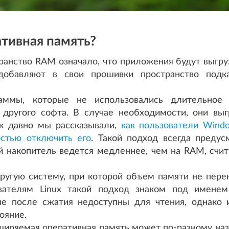
ативная память?
ранство RAM означало, что приложения будут выгру
добавляют в свои прошивки пространство подка
аммы, которые не использовались длительное 
другого софта. В случае необходимости, они вы
так давно мы рассказывали,
как пользователи Wind
стью отключить его
. Такой подход всегда предус
ый накопитель ведется медленнее, чем на RAM, счи
ругую систему, при которой объем памяти не перен
ователям Linux такой подход знаком под имене
ые после сжатия недоступны для чтения, однако
ояние.
сширяемая оперативная память может по-разному наз