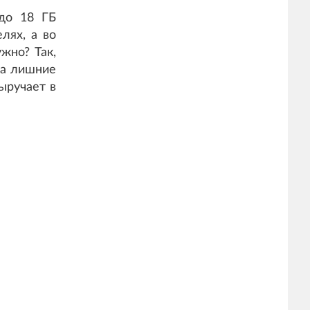
до 18 ГБ
лях, а во
жно? Так,
за лишние
ыручает в