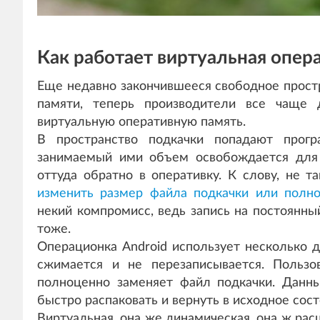
Как работает виртуальная опер
Еще недавно закончившееся свободное прост
памяти, теперь производители все чаще 
виртуальную оперативную память.
В пространство подкачки попадают прогр
занимаемый ими объем освобождается для 
оттуда обратно в оперативку. К слову, не 
изменить размер файла подкачки или полно
некий компромисс, ведь запись на постоянн
тоже.
Операционка Android использует несколько д
сжимается и не перезаписывается. Польз
полноценно заменяет файл подкачки. Данн
быстро распаковать и вернуть в исходное сост
Виртуальная, она же динамическая, она ж ра