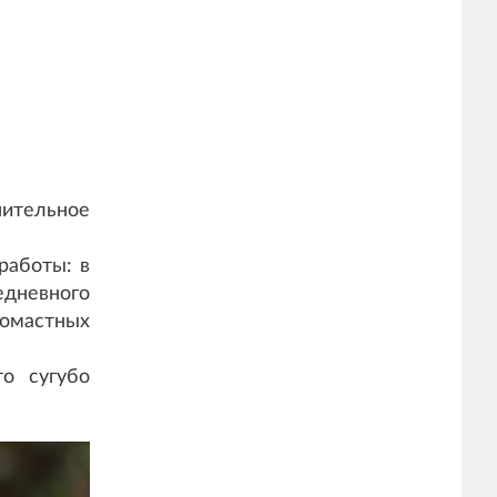
ительное
работы: в
едневного
номастных
о сугубо