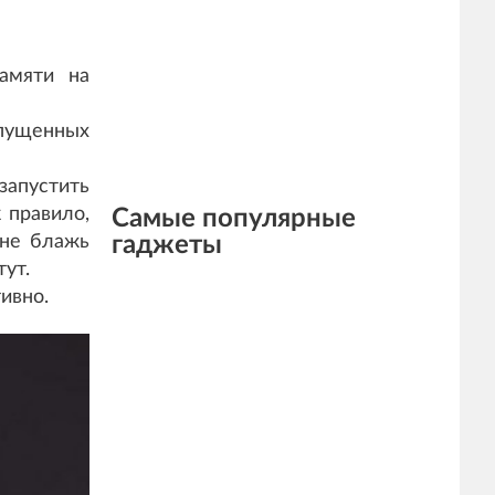
амяти на
апущенных
апустить
 правило,
Самые популярные
 не блажь
гаджеты
тут.
ивно.