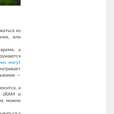
жаться из
чки, или
время, а
гружаются
ows могут
матривает
тывание —
осится, а
м zRAM и
 их можно
ываться у