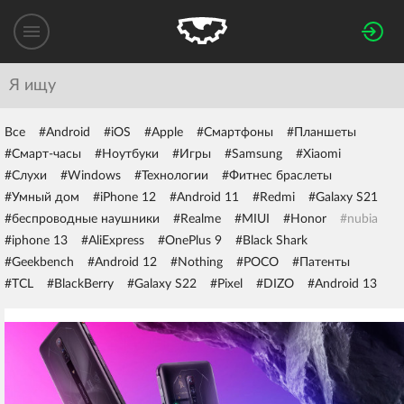
Все
#Android
#iOS
#Apple
#Смартфоны
#Планшеты
#Смарт-часы
#Ноутбуки
#Игры
#Samsung
#Xiaomi
#Слухи
#Windows
#Технологии
#Фитнес браслеты
#Умный дом
#iPhone 12
#Android 11
#Redmi
#Galaxy S21
#беспроводные наушники
#Realme
#MIUI
#Honor
#nubia
#iphone 13
#AliExpress
#OnePlus 9
#Black Shark
#Geekbench
#Android 12
#Nothing
#POCO
#Патенты
#TCL
#BlackBerry
#Galaxy S22
#Pixel
#DIZO
#Android 13