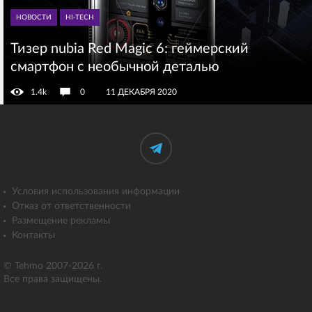
НОВОСТИ
HI-TECH
Тизер nubia Red Magic 6: геймерский
смартфон с необычной деталью
1.4k
0
11 ДЕКАБРЯ 2020
Условия использования информации
Отказ от ответственности
Размещение рекламы
Контакты
© Tehmo 2007-2026 г.
Все права защищены.