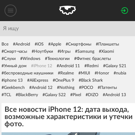
Все
#Android
#iOS
#Apple
#Смартфоны
#Планшеты
#Смарт-часы
#Ноутбуки
#Игры
#Samsung
#Xiaomi
#Слухи
#Windows
#Технологии
#Фитнес браслеты
#Умный дом
#iPhone 12
#Android 11
#Redmi
#Galaxy S21
#беспроводные наушники
#Realme
#MIUI
#Honor
#nubia
#iphone 13
#AliExpress
#OnePlus 9
#Black Shark
#Geekbench
#Android 12
#Nothing
#POCO
#Патенты
#TCL
#BlackBerry
#Galaxy S22
#Pixel
#DIZO
#Android 13
Все новости iPhone 12: дата выхода,
возможные характеристики и утечки
фото.