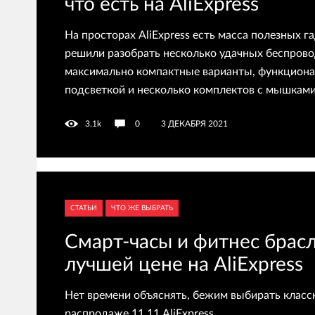
что есть на AliExpress
На просторах AliExpress есть масса полезных г
решили разобрать несколько удачных беспрово
максимально компактные варианты, функциона
подсветкой и несколько комплектов с мышками
3.1k
0
3 ДЕКАБРЯ 2021
СТАТЬИ
ЧТО ЖЕ ВЫБРАТЬ
Смарт-часы и фитнес брас
лучшей цене на AliExpress
Нет времени объяснять, бежим выбирать класс
распродаже 11.11 AliExpress