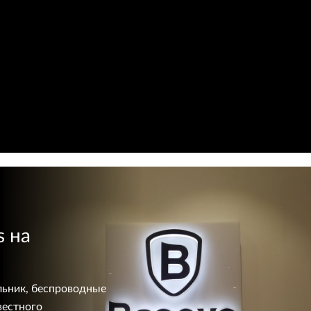
s на
льник, беспроводные
вестного