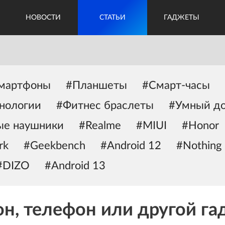
НОВОСТИ
СТАТЬИ
ГАДЖЕТЫ
мартфоны
#Планшеты
#Смарт-часы
нологии
#Фитнес браслеты
#Умный д
ые наушники
#Realme
#MIUI
#Honor
rk
#Geekbench
#Android 12
#Nothing
#DIZO
#Android 13
н, телефон или другой га