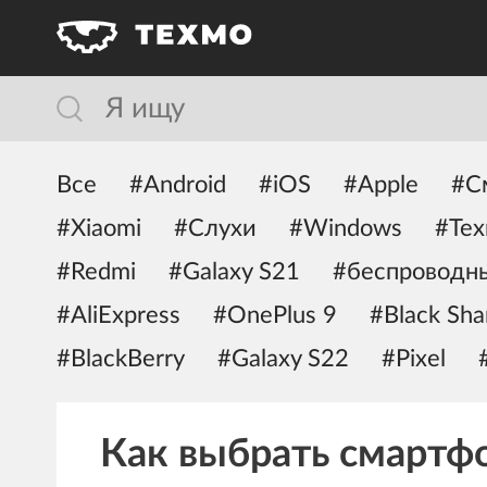
Все
#Android
#iOS
#Apple
#С
#Xiaomi
#Слухи
#Windows
#Тех
#Redmi
#Galaxy S21
#беспроводн
#AliExpress
#OnePlus 9
#Black Sha
#BlackBerry
#Galaxy S22
#Pixel
Как выбрать смартфо