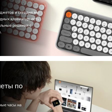
аджетов и сегодня мы
дных клавиатур: есть
льные решения с
.
леты по
ные часы на