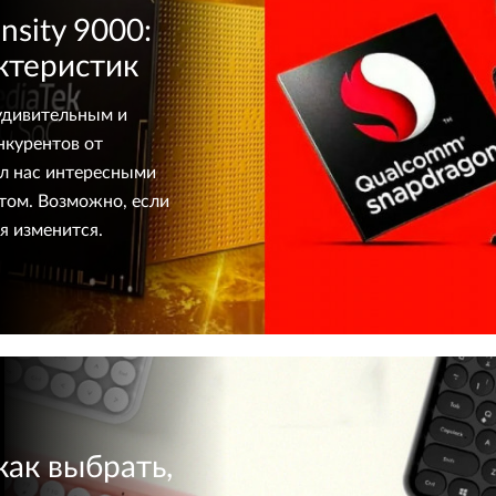
nsity 9000:
ктеристик
 удивительным и
нкурентов от
ал нас интересными
том. Возможно, если
я изменится.
как выбрать,