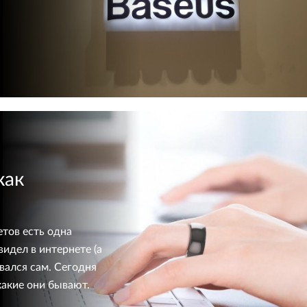
как
тов есть одна
видел в интернете (а
вался сам. Сегодня
какие они бывают.