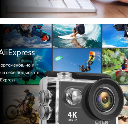
liExpress
ортсменов, но и
е и себе подыскать
Express.