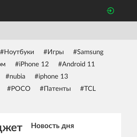
#Ноутбуки
#Игры
#Samsung
ом
#iPhone 12
#Android 11
#nubia
#iphone 13
#POCO
#Патенты
#TCL
джет
Новость дня