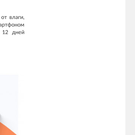
от влаги,
артфоном
о 12 дней