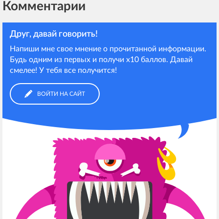
Комментарии
Друг, давай говорить!
Напиши мне свое мнение о прочитанной информации.
Будь одним из первых и получи х10 баллов. Давай
смелее! У тебя все получится!
ВОЙТИ НА САЙТ