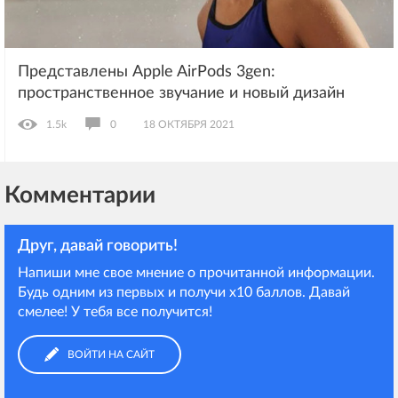
Представлены Apple AirPods 3gen:
пространственное звучание и новый дизайн
1.5k
0
18 ОКТЯБРЯ 2021
Комментарии
Друг, давай говорить!
Напиши мне свое мнение о прочитанной информации.
Будь одним из первых и получи х10 баллов. Давай
смелее! У тебя все получится!
ВОЙТИ НА САЙТ