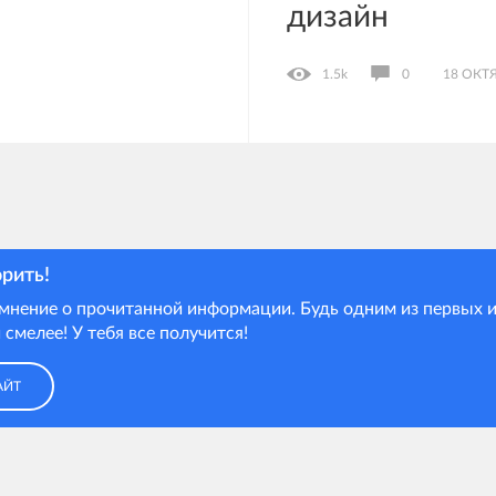
дизайн
1.5k
0
18 ОКТ
орить!
мнение о прочитанной информации. Будь одним из первых и
 смелее! У тебя все получится!
АЙТ