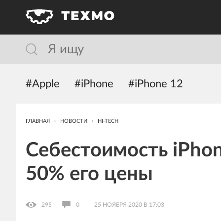
#Apple
#iPhone
#iPhone 12
ГЛАВНАЯ
НОВОСТИ
HI-TECH
Себестоимость iPhon
50% его цены
295
0
25 НОЯБРЯ 2020 В 17:03