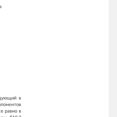
а
едующий в
мпонентов
е равно в