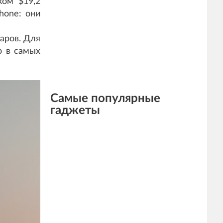
ком $19,2
hone: они
аров. Для
о в самых
Самые популярные
гаджеты