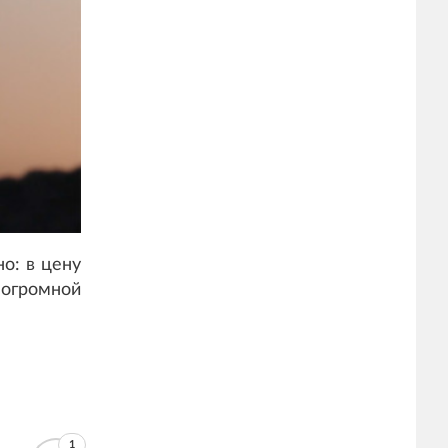
о: в цену
 огромной
1