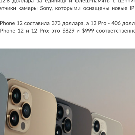
12,8 доллара за единицу и флеш-память с ценни
атчики камеры Sony, которыми оснащены новые iP
hone 12 составила 373 доллара, а 12 Pro - 406 долл
Phone 12 и 12 Pro: это $829 и $999 соответственн