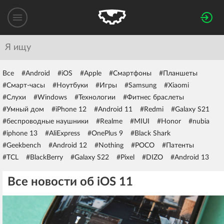
Все
#Android
#iOS
#Apple
#Смартфоны
#Планшеты
#Смарт-часы
#Ноутбуки
#Игры
#Samsung
#Xiaomi
#Слухи
#Windows
#Технологии
#Фитнес браслеты
#Умный дом
#iPhone 12
#Android 11
#Redmi
#Galaxy S21
#беспроводные наушники
#Realme
#MIUI
#Honor
#nubia
#iphone 13
#AliExpress
#OnePlus 9
#Black Shark
#Geekbench
#Android 12
#Nothing
#POCO
#Патенты
#TCL
#BlackBerry
#Galaxy S22
#Pixel
#DIZO
#Android 13
Все новости об iOS 11