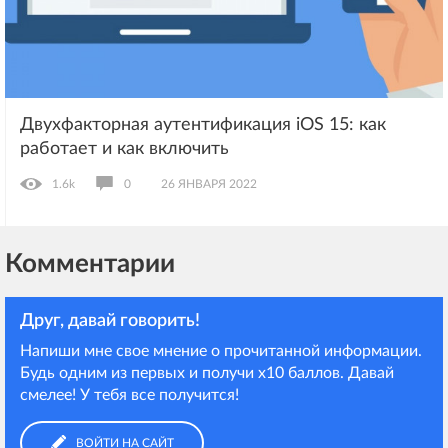
Двухфакторная аутентификация iOS 15: как
работает и как включить
1.6k
0
26 ЯНВАРЯ 2022
Комментарии
Друг, давай говорить!
Напиши мне свое мнение о прочитанной информации.
Будь одним из первых и получи х10 баллов. Давай
смелее! У тебя все получится!
ВОЙТИ НА САЙТ