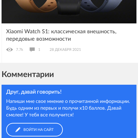
Xiaomi Watch S1: классическая внешность,
передовые возможности
7.7k
1
28 ДЕКАБРЯ 2021
Комментарии
Друг, давай говорить!
Напиши мне свое мнение о прочитанной информации.
Будь одним из первых и получи х10 баллов. Давай
смелее! У тебя все получится!
ВОЙТИ НА САЙТ