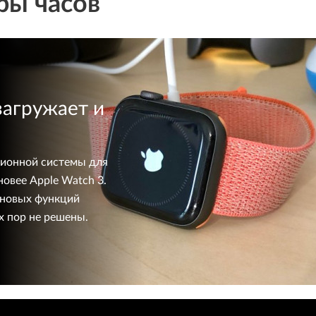
ры часов
загружает и
ционной системы для
овее Apple Watch 3.
 новых функций
х пор не решены.