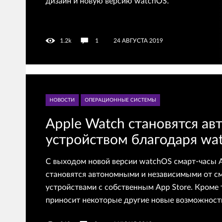
дизайн и новую версию watchOS.
1.2k
1
24 АВГУСТА 2019
НОВОСТИ
ОПЕРАЦИОННЫЕ СИСТЕМЫ
Apple Watch становятся а
устройством благодаря wa
C выходом новой версии watchOS смарт-часы A
становятся автономными и независимыми от с
устройствами с собственным App Store. Кроме 
приносит некоторые другие новые возможност