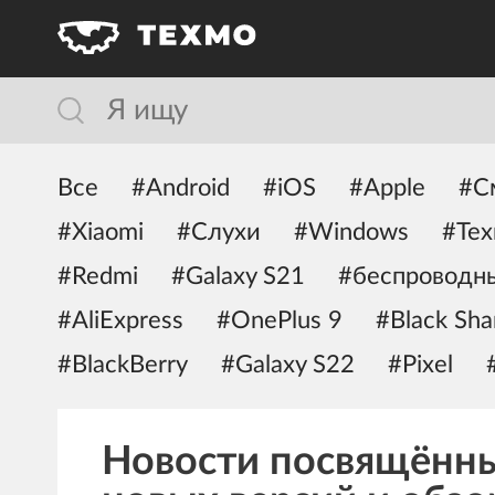
Все
#Android
#iOS
#Apple
#С
#Xiaomi
#Слухи
#Windows
#Тех
#Redmi
#Galaxy S21
#беспроводн
#AliExpress
#OnePlus 9
#Black Sha
#BlackBerry
#Galaxy S22
#Pixel
Новости посвящённы