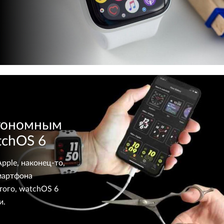
втономным
tchOS 6
pple, наконец-то,
мартфона
того, watchOS 6
и.