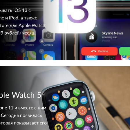
ывать iOS 13 с
 и iPod, а также
ore для Apple Watch.
99 рублей/месяц.
ple Watch 5
one 11 и вместе с ним
 Сегодня появилась
оторая показывает его