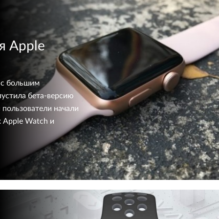
я Apple
 с большим
пустила бета-версию
 пользователи начали
х Apple Watch и