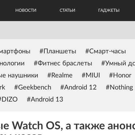
НОВОСТИ
СТАТЬИ
ГАДЖЕТЫ
мартфоны
#Планшеты
#Смарт-часы
нологии
#Фитнес браслеты
#Умный д
ые наушники
#Realme
#MIUI
#Honor
rk
#Geekbench
#Android 12
#Nothing
#DIZO
#Android 13
е Watch OS, а также анон