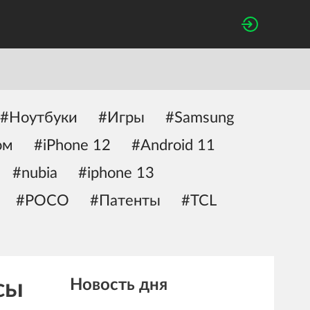
#Ноутбуки
#Игры
#Samsung
ом
#iPhone 12
#Android 11
#nubia
#iphone 13
#POCO
#Патенты
#TCL
сы
Новость дня