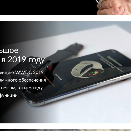
льшое
в 2019 году
ференцию WWDC 2019,
аммного обеспечения
течкам, в этом году
функции.