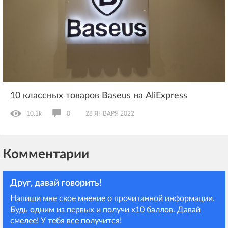
10 классных товаров Baseus на AliExpress
10.1k
0
28 ЯНВАРЯ 2022
Комментарии
Друг, давай говорить!
Напиши мне свое мнение о прочитанной информации.
Будь одним из первых и получи х10 баллов. Давай
смелее! У тебя все получится!