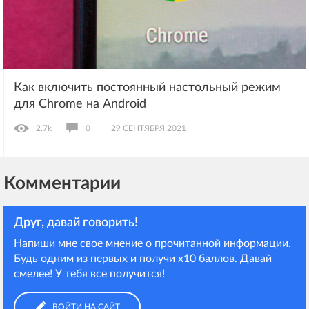
Как включить постоянный настольный режим
для Chrome на Android
2.7k
0
29 СЕНТЯБРЯ 2021
Комментарии
Друг, давай говорить!
Напиши мне свое мнение о прочитанной информации.
Будь одним из первых и получи х10 баллов. Давай
смелее! У тебя все получится!
ВОЙТИ НА САЙТ