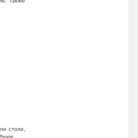
ия, также
ем столе,
Phone.