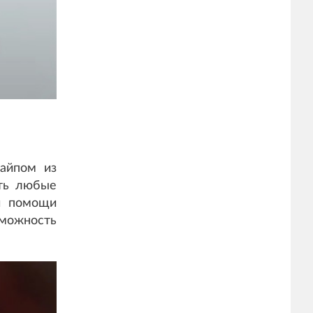
айпом из
ать любые
и помощи
зможность