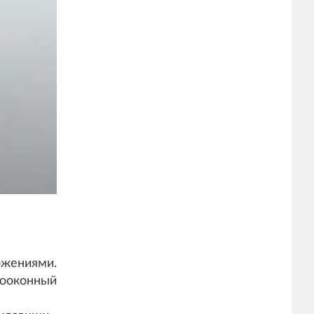
ожениями.
гооконный