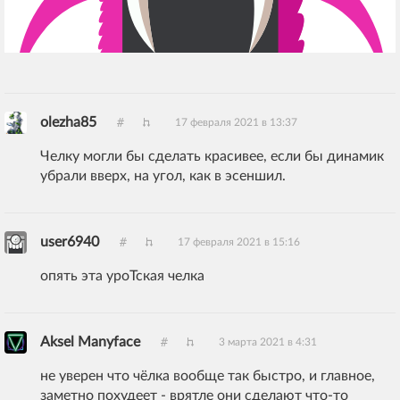
olezha85
17 февраля 2021 в 13:37
Челку могли бы сделать красивее, если бы динамик
убрали вверх, на угол, как в эсеншил.
user6940
17 февраля 2021 в 15:16
опять эта уроТская челка
Aksel Manyface
3 марта 2021 в 4:31
не уверен что чёлка вообще так быстро, и главное,
заметно похудеет - врятле они сделают что-то