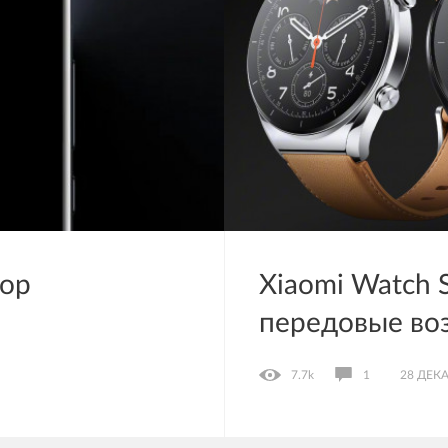
зор
Xiaomi Watch 
передовые во
7.7k
1
28 ДЕКА