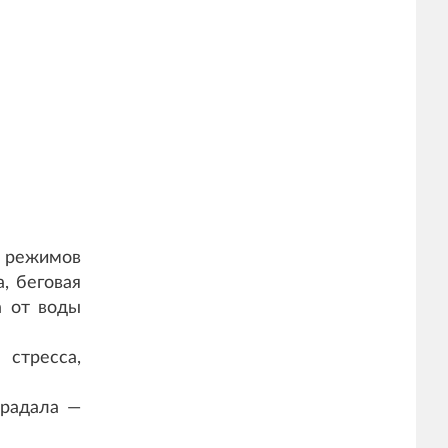
 режимов
, беговая
а от воды
 стресса,
традала —