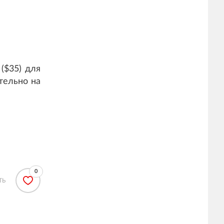
($35) для
тельно на
0
ТЬ