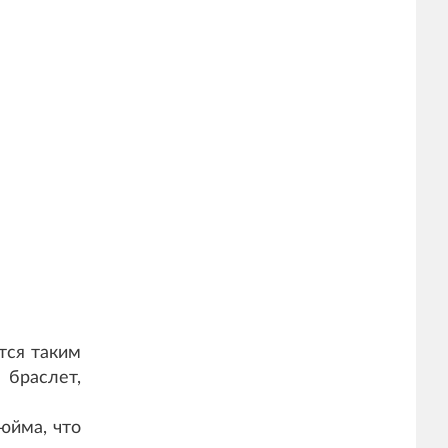
тся таким
 браслет,
юйма, что