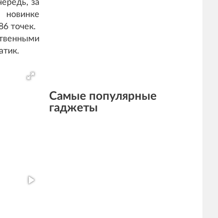
ередь, за
 новинке
6 точек.
ственными
атик.
Самые популярные
гаджеты