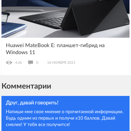
Huawei MateBook E: планшет-гибрид на
Windows 11
4.6k
0
18 НОЯБРЯ 2021
Комментарии
Друг, давай говорить!
Напиши мне свое мнение о прочитанной информации.
Будь одним из первых и получи х10 баллов. Давай
смелее! У тебя все получится!