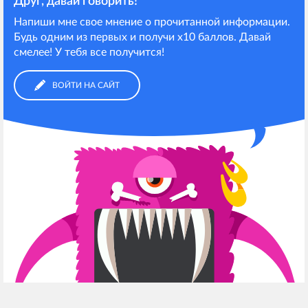
Друг, давай говорить!
Напиши мне свое мнение о прочитанной информации.
Будь одним из первых и получи х10 баллов. Давай
смелее! У тебя все получится!
ВОЙТИ НА САЙТ