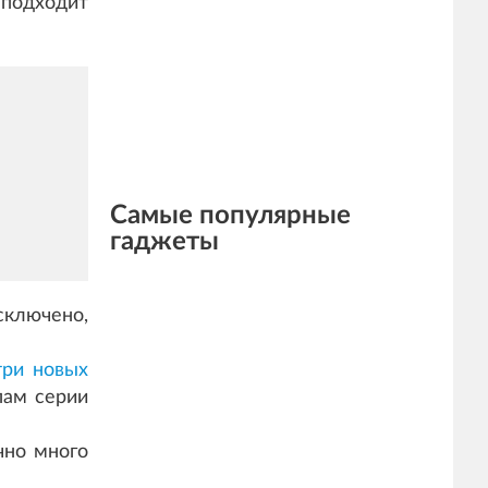
 подходит
Самые популярные
гаджеты
сключено,
три новых
пам серии
чно много