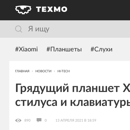
#Xiaomi
#Планшеты
#Слухи
ГЛАВНАЯ
НОВОСТИ
HI-TECH
Грядущий планшет X
стилуса и клавиатур
890
0
13 АПРЕЛЯ 2021 В 18:59