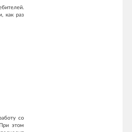
бителей.
, как раз
работу со
 При этом