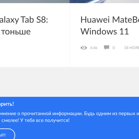
axy Tab S8:
Huawei MateBo
 тоньше
Windows 11
4.6k
0
18 НОЯ
орить!
мнение о прочитанной информации. Будь одним из первых и
 смелее! У тебя все получится!
АЙТ