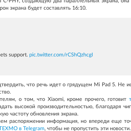
l C-PHY, создающую два параллельных экрана, она
он экрана будет составлять 16:10.
ets support.
pic.twitter.com/rCShQzhcgI
твердить, что речь идет о грядущем Mi Pad 5. Не и
ство.
елям, о том, что Xiaomi, кроме прочего, готовит
адать высокой производительностью, благодаря чи
кую частоту обновления экрана.
ем распоряжении информация, но впереди еще то
ТЕХМО в Telegram
, чтобы не пропустить эти новости.