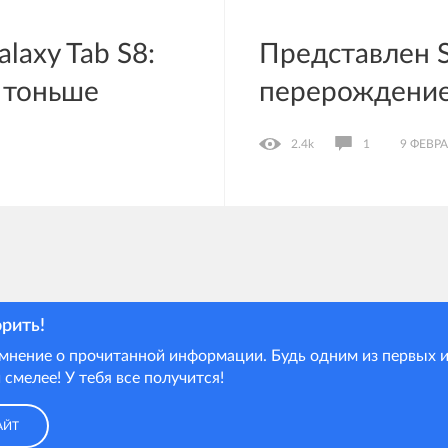
axy Tab S8:
Представлен S
 тоньше
перерождение
2.4k
1
9 ФЕВРА
орить!
мнение о прочитанной информации. Будь одним из первых и
 смелее! У тебя все получится!
АЙТ