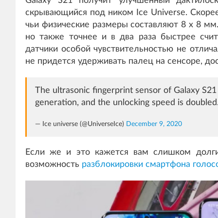
Galaxy S21 получит улучшенный дактилоск
скрывающийся под ником Ice Universe. Скорее
чьи физические размеры составляют 8 x 8 мм.
но также точнее и в два раза быстрее счи
датчики особой чувствительностью не отлича
не придется удерживать палец на сенсоре, дос
The ultrasonic fingerprint sensor of Galaxy S2
generation, and the unlocking speed is doubled. 
— Ice universe (@UniverseIce)
December 9, 2020
Если же и это кажется вам слишком долги
возможность
разблокировки смартфона голос