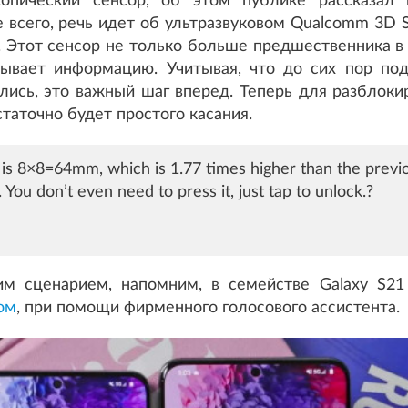
опический сенсор, об этом публике рассказал 
 всего, речь идет об ультразвуковом Qualcomm 3D S
 Этот сенсор не только больше предшественника в 1
тывает информацию. Учитывая, что до сих пор по
лись, это важный шаг вперед. Теперь для разблоки
таточно будет простого касания.
1 is 8×8=64mm, which is 1.77 times higher than the previ
You don’t even need to press it, just tap to unlock.?
м сценарием, напомним, в семействе Galaxy S21
ом
, при помощи фирменного голосового ассистента.