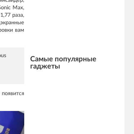
инсайдер,
onic Max,
,77 раза,
дэкранные
ровки вам
ous
Самые популярные
гаджеты
 появится