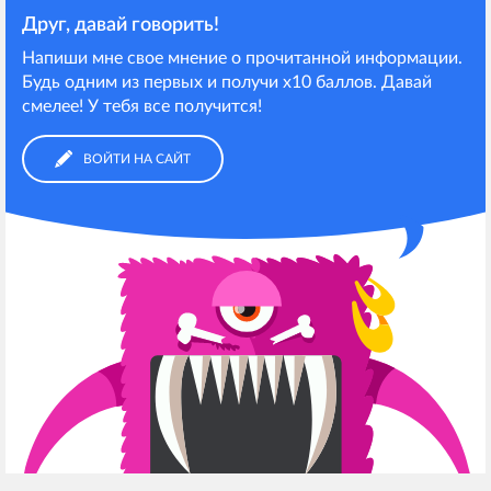
Друг, давай говорить!
Напиши мне свое мнение о прочитанной информации.
Будь одним из первых и получи х10 баллов. Давай
смелее! У тебя все получится!
ВОЙТИ НА САЙТ