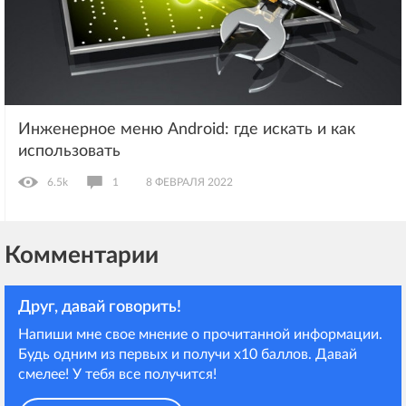
Инженерное меню Android: где искать и как
использовать
6.5k
1
8 ФЕВРАЛЯ 2022
Комментарии
Друг, давай говорить!
Напиши мне свое мнение о прочитанной информации.
Будь одним из первых и получи х10 баллов. Давай
смелее! У тебя все получится!