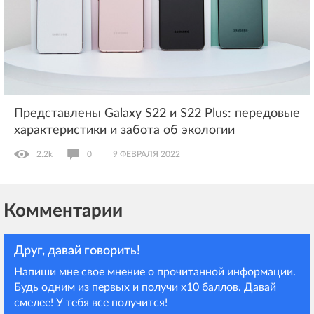
Представлены Galaxy S22 и S22 Plus: передовые
характеристики и забота об экологии
2.2k
0
9 ФЕВРАЛЯ 2022
Комментарии
Друг, давай говорить!
Напиши мне свое мнение о прочитанной информации.
Будь одним из первых и получи х10 баллов. Давай
смелее! У тебя все получится!