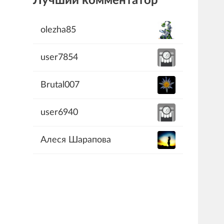
Лучший комментатор
olezha85
user7854
Brutal007
user6940
Алеся Шарапова