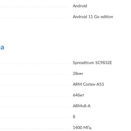
Android
Android 11 Go edition
ра
Spreadtrum SC9832E
28нм
ARM Cortex-A53
64бит
ARMv8-A
8
1400 МГц