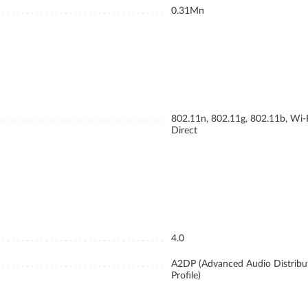
0.31Мп
802.11n, 802.11g, 802.11b, Wi-
Direct
4.0
A2DP (Advanced Audio Distribu
Profile)