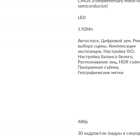
CMOS (complementary metal-o
semiconductor)
LED
1.92Мп
Автоспуск, Цифровой зум, Ре
выбора сцены, Компенсация
экспозиции, Настройка ISO,
Настройка баланса белого,
Распознавание лиц, HDR съём
Панорамная съёмка,
Географические метки
480p
30 кадров/сек (кадры в секунд