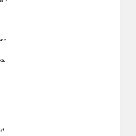
xide
жим
ка,
у)