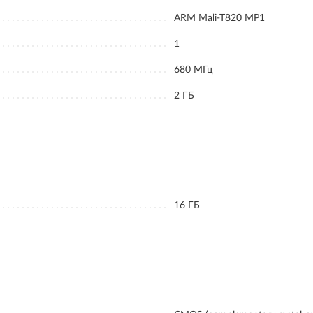
ARM Mali-T820 MP1
1
680 МГц
2 ГБ
16 ГБ