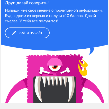
Друг, давай говорить!
Напиши мне свое мнение о прочитанной информации.
Будь одним из первых и получи х10 баллов. Давай
смелее! У тебя все получится!
ВОЙТИ НА САЙТ