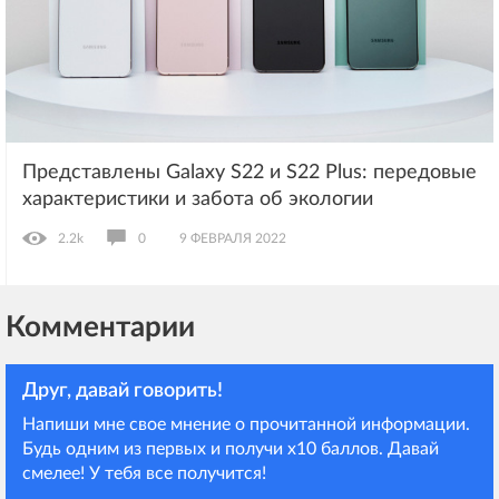
Представлены Galaxy S22 и S22 Plus: передовые
характеристики и забота об экологии
2.2k
0
9 ФЕВРАЛЯ 2022
Комментарии
Друг, давай говорить!
Напиши мне свое мнение о прочитанной информации.
Будь одним из первых и получи х10 баллов. Давай
смелее! У тебя все получится!