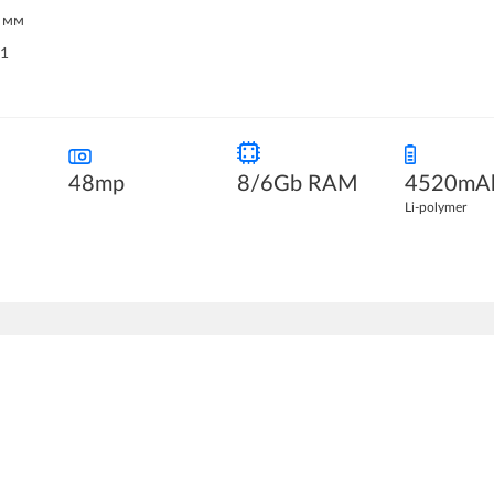
8 мм
11
48mp
8/6Gb RAM
4520mA
Li-polymer