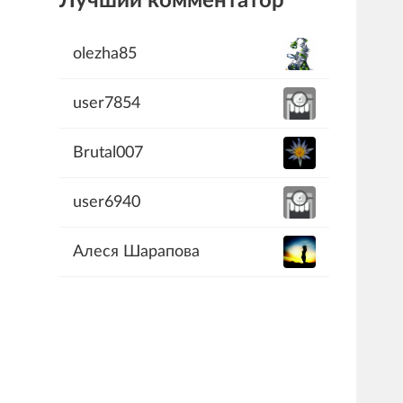
Лучший комментатор
olezha85
user7854
Brutal007
user6940
Алеся Шарапова