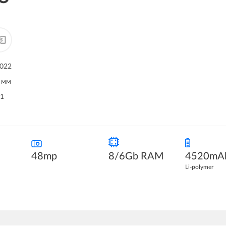
2022
8 мм
11
48mp
8/6Gb RAM
4520mA
Li-polymer