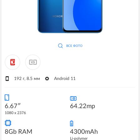
ВСЕ ФОТО
192 г, 8.5 мм
Android 11
6.67″
64.22mp
1080 x 2376
8Gb RAM
4300mAh
Li-polymer