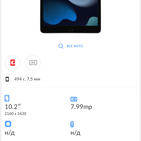
ВСЕ ФОТО
494 г, 7.5 мм
10.2″
7.99mp
2160 x 1620
н/д
н/д